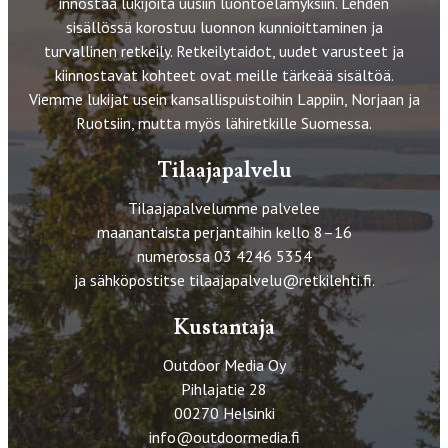
innostaa lukijoita uusiin luontoelämyksiin. Lehden
sisällössä korostuu luonnon kunnioittaminen ja
turvallinen retkeily. Retkeilytaidot, uudet varusteet ja
kiinnostavat kohteet ovat meille tärkeää sisältöä.
Viemme lukijat usein kansallispuistoihin Lappiin, Norjaan ja
Ruotsiin, mutta myös lähiretkille Suomessa.
Tilaajapalvelu
Tilaajapalvelumme palvelee
maanantaista perjantaihin kello 8–16
numerossa 03 4246 5354
ja sähköpostitse
tilaajapalvelu@retkilehti.fi
.
Kustantaja
Outdoor Media Oy
Pihlajatie 28
00270 Helsinki
info@outdoormedia.fi