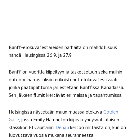
Banff-elokuvafestareiden parhaita on mahdollisuus
nähdä Helsingissä 26.9. ja 27.9.
Banff on vuorilla kiipeilyyn ja lasketteluun sekä muihin
outdoor-harrastuksiin erikoistunut elokuvafestivaali,
jonka päätapahtuma järjestetään Banffissa Kanadassa.
Sen jälkeen filmit kiertävät eri maissa ja tapahtumissa.
Helsingissä näytetään muun muassa elokuva
Golden
Gate
, jossa Emily Harrington kiipeää yhdysvaltalaisen
klassikon El Capitanin.
Denali
kertoo millaista on, kun on
luovuttava vuosia mukana seuranneesta