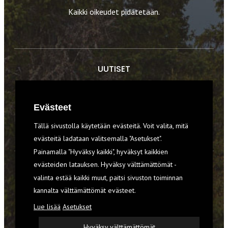
Kaikki oikeudet pidätetään.
UUTISET
RETKET
Evästeet
TIEDOT & TAIDOT
Tällä sivustolla käytetään evästeitä. Voit valita, mitä
VARUSTEET
evästeitä ladataan valitsemalla "Asetukset".
Painamalla "Hyväksy kaikki", hyväksyt kaikkien
evästeiden latauksen. Hyväksy välttämättömät -
TILAA RETKI-LEHTI
valinta estää kaikki muut, paitsi sivuston toiminnan
kannalta välttämättömät evästeet.
YHTEYSTIEDOT
Lue lisää
Asetukset
REKISTERISELOSTE
Hyväksy välttämättömät