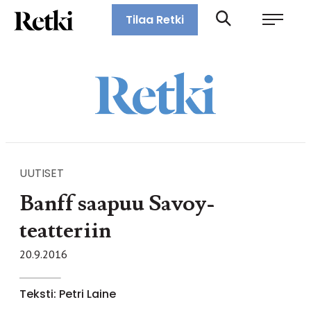
Siirry
Retki-lehti
Tilaa Retki
suoraan
Retkeily,
sisältöön
vaellus,
ulkoilu,
melonta,
maastopyöräily
UUTISET
Banff saapuu Savoy-
teatteriin
20.9.2016
Teksti: Petri Laine