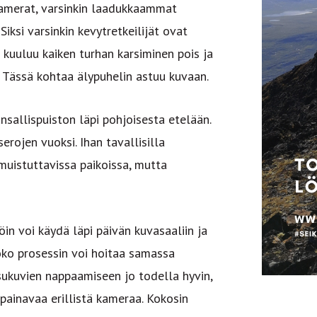
Kamerat, varsinkin laadukkaammat
Siksi varsinkin kevytretkeilijät ovat
 kuuluu kaiken turhan karsiminen pois ja
. Tässä kohtaa älypuhelin astuu kuvaan.
nsallispuiston läpi pohjoisesta etelään.
rojen vuoksi. Ihan tavallisilla
ä muistuttavissa paikoissa, mutta
in voi käydä läpi päivän kuvasaaliin ja
oko prosessin voi hoitaa samassa
ssukuvien nappaamiseen jo todella hyvin,
painavaa erillistä kameraa. Kokosin