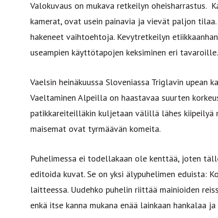
Valokuvaus on mukava retkeilyn oheisharrastus. 
kamerat, ovat usein painavia ja vievät paljon tilaa. 
hakeneet vaihtoehtoja. Kevytretkeilyn etiikkaanhan
useampien käyttötapojen keksiminen eri tavaroille
Vaelsin heinäkuussa Sloveniassa Triglavin upean ka
Vaeltaminen Alpeilla on haastavaa suurten korkeuse
patikkareiteilläkin kuljetaan välillä lähes kiipeily
maisemat ovat tyrmäävän komeita.
Puhelimessa ei todellakaan ole kenttää, joten tällö
editoida kuvat. Se on yksi älypuhelimen eduista: K
laitteessa. Uudehko puhelin riittää mainioiden rei
enkä itse kanna mukana enää lainkaan hankalaa ja 