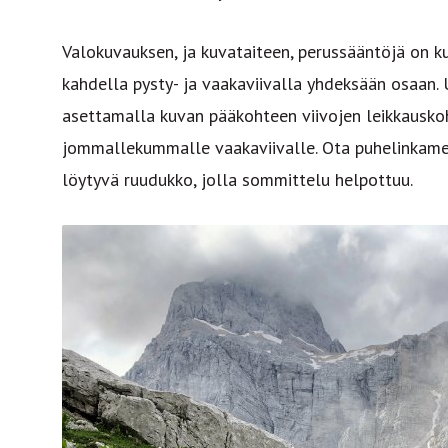
Valokuvauksen, ja kuvataiteen, perussääntöjä on ku
kahdella pysty- ja vaakaviivalla yhdeksään osaan.
asettamalla kuvan pääkohteen viivojen leikkauskoh
jommallekummalle vaakaviivalle. Ota puhelinkamer
löytyvä ruudukko, jolla sommittelu helpottuu.