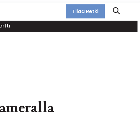
Tilaa Retki
rtti
kameralla