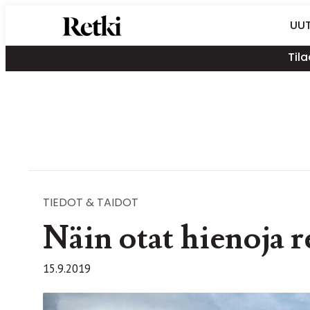
Siirry
Retki-lehti
UUT
suoraan
Retkeily,
sisältöön
Tila
vaellus,
ulkoilu,
melonta,
maastopyöräily
TIEDOT & TAIDOT
Näin otat hienoja 
15.9.2019